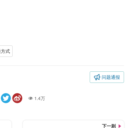
通方式
问题通报
1.4万
人气
下一则