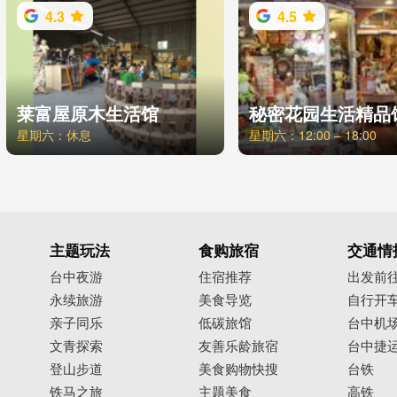
4.3
4.5
莱富屋原木生活馆
秘密花园生活精品
星期六：休息
星期六：12:00 – 18:00
主题玩法
食购旅宿
交通情
台中夜游
住宿推荐
出发前
永续旅游
美食导览
自行开
亲子同乐
低碳旅馆
台中机
文青探索
友善乐龄旅宿
台中捷
登山步道
美食购物快搜
台铁
铁马之旅
主题美食
高铁