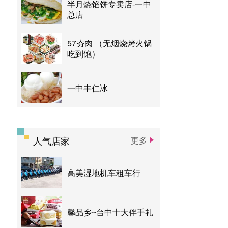
半月烧馅饼专卖店-一中
总店
57夯肉 （无烟烧烤火锅
吃到饱）
一中丰仁冰
人气店家
更多
高美湿地机车租车行
馨品乡~台中十大伴手礼