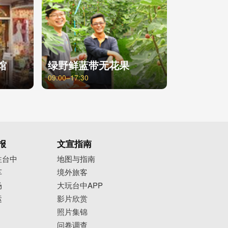
馆
绿野鲜蓝带无花果
09:00–17:30
报
文宣指南
往台中
地图与指南
车
境外旅客
场
大玩台中APP
运
影片欣赏
照片集锦
问卷调查