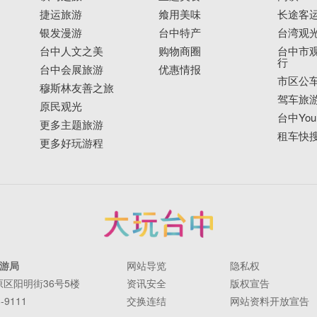
捷运旅游
飨用美味
长途客
银发漫游
台中特产
台湾观
台中人文之美
购物商圈
台中市观
行
台中会展旅游
优惠情报
市区公
穆斯林友善之旅
驾车旅
原民观光
台中YouB
更多主题旅游
租车快
更多好玩游程
游局
网站导览
隐私权
丰原区阳明街36号5楼
资讯安全
版权宣告
-9111
交换连结
网站资料开放宣告