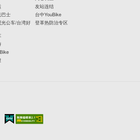
运
友站连结
光巴士
台中YouBike
光公车/台湾好
登革热防治专区
车
游
ike
搜