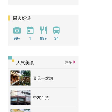
周边好游
99+
1
99+
34
人气美食
更多
又见一炊烟
中友百货