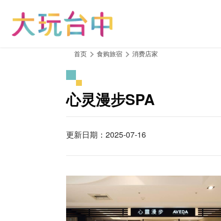
跳
到
主
要
内
:::
首页
食购旅宿
消费店家
容
区
块
心灵漫步SPA
更新日期：2025-07-16