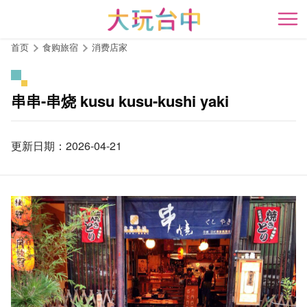
跳
到
开
主
首页
食购旅宿
消费店家
要
内
容
串串-串烧 kusu kusu-kushi yaki
区
块
更新日期：2026-04-21