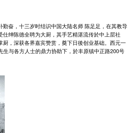
朴勤奋，十三岁时结识中国大陆名师 陈足足，在其教导
受仕绅陈德全聘为大厨，其手艺精湛流传於中上层社
掌厨，深获各界嘉宾赞赏，奠下日後创业基础。西元一
全先生与各方人士的鼎力协助下，於丰原镇中正路200号