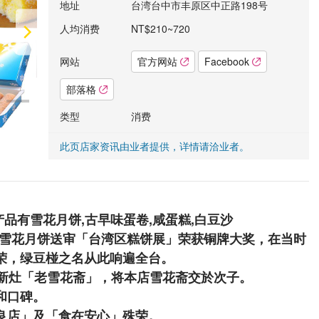
地址
台湾台中市丰原区中正路198号
人均消费
NT$210~720
网站
官方网站
Facebook
部落格
类型
消费
此页店家资讯由业者提供，详情请洽业者。
产品有雪花月饼,古早味蛋卷,咸蛋糕,白豆沙
水以雪花月饼送审「台湾区糕饼展」荣获铜牌大奖，在当时
荣，绿豆椪之名从此响遍全台。
立新灶「老雪花斋」，将本店雪花斋交於次子。
和口碑。
良店」及「食在安心」殊荣。