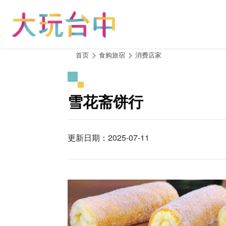
跳
到
主
要
内
:::
首页
食购旅宿
消费店家
容
区
块
雪花斋饼行
更新日期：2025-07-11