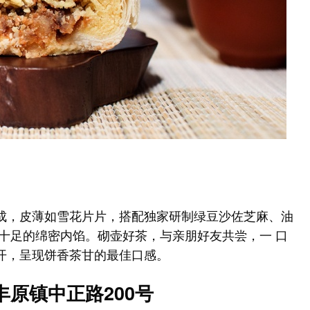
成，皮薄如雪花片片，搭配独家研制绿豆沙佐芝麻、油
十足的绵密内馅。砌壶好茶，与亲朋好友共尝，一 口
开，呈现饼香茶甘的最佳口感。
丰原镇中正路200号