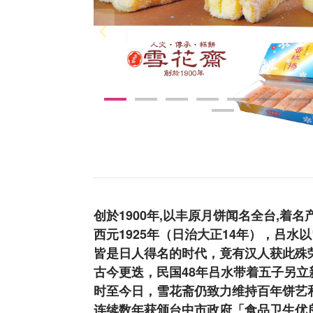
创於1900年,以丰原月饼闻名全台,着名
西元1925年（日治大正14年），吕
皆是日人得名的时代，竟有汉人获此殊
古今更迭，民国48年吕水带着五子另
时至今日，雪花斋仍致力维持百年饼艺
连续数年获颁台中市政府「食品卫生优