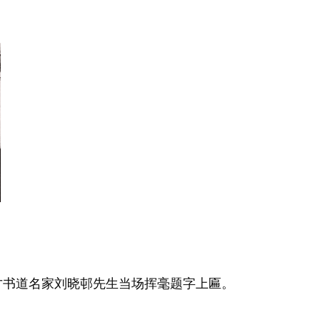
才书道名家刘晓邨先生当场挥毫题字上匾。