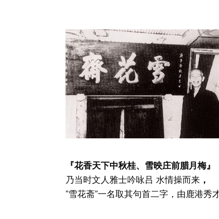
『
花香天下中秋桂、雪映庄前腊月梅
』
乃当时文人雅士吟咏吕 水情操而来
，
”雪花斋”一名取其句首二字，由鹿港秀