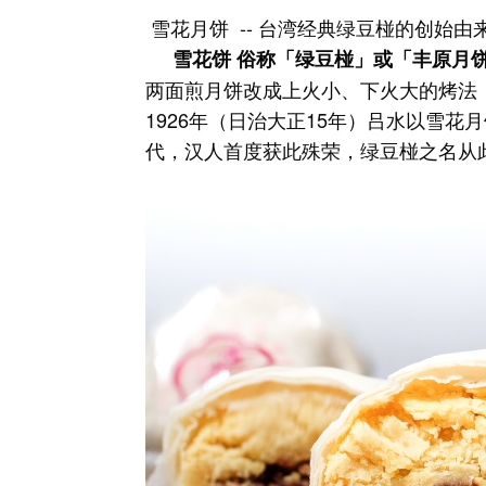
雪花月饼 -- 台湾经典绿豆椪的创始由
雪花饼
俗称「绿豆椪」或「丰原月
两面煎月饼改成上火小、下火大的烤法，研
1926年（日治大正15年）吕水以雪
代，汉人首度获此殊荣，绿豆椪之名从