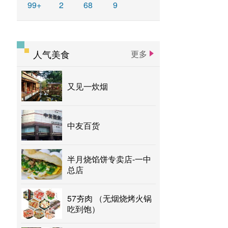
99+
2
68
9
人气美食
更多
又见一炊烟
中友百货
半月烧馅饼专卖店-一中
总店
57夯肉 （无烟烧烤火锅
吃到饱）