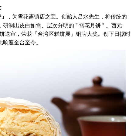
来
，为雪花斋镇店之宝。创始人吕水先生，将传统的
饼」
制出皮白如雪、层次分明的 " 雪花月饼 " 。西元
花月饼送审，荣获「台湾区糕饼展」铜牌大奖。创下日据时
此响遍全台至今。