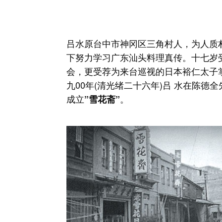
吕水原台中市神冈区三角村人，为人质
下努力学习广东汕头料理真传。十七岁
会，更受荐为来台巡视的日本裕仁太子
九00年(清光绪二十六年)吕 水在陈德
成立
。
”雪花斋”