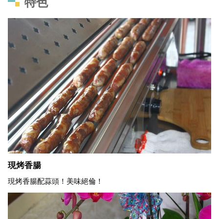
特色
現烤香腸
現烤香腸配蒜頭！美味絕倫！