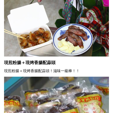
現煎粉腸＋現烤香腸配蒜頭
現煎粉腸＋現烤香腸配蒜頭！滋味一級棒！！