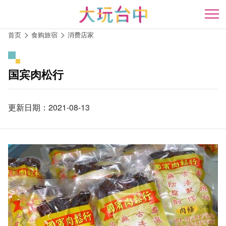
跳
到
开
主
首页
食购旅宿
消费店家
要
内
容
国宾肉松行
区
块
更新日期：2021-08-13