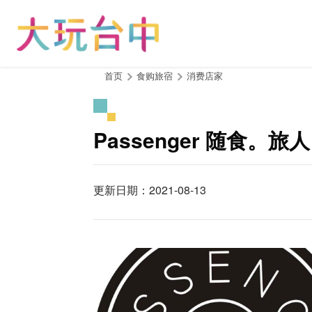
跳
到
主
要
内
:::
首页
食购旅宿
消费店家
容
区
块
Passenger 随食。旅人
更新日期：2021-08-13