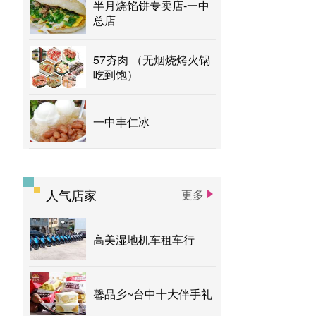
半月烧馅饼专卖店-一中
总店
57夯肉 （无烟烧烤火锅
吃到饱）
一中丰仁冰
人气店家
更多
高美湿地机车租车行
馨品乡~台中十大伴手礼