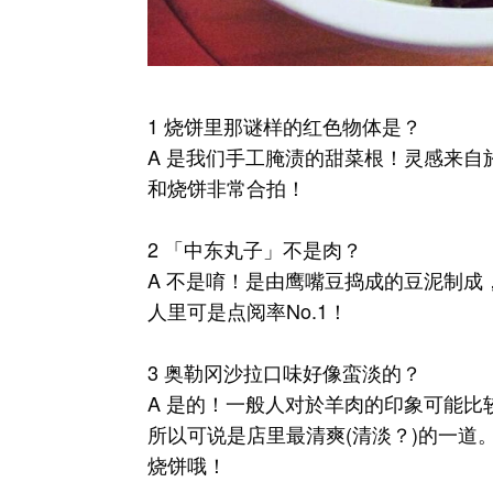
1 烧饼里那谜样的红色物体是？
A 是我们手工腌渍的甜菜根！灵感来
和烧饼非常合拍！
2 「中东丸子」不是肉？
A 不是唷！是由鹰嘴豆捣成的豆泥制
人里可是点阅率No.1！
3 奥勒冈沙拉口味好像蛮淡的？
A 是的！一般人对於羊肉的印象可能
所以可说是店里最清爽(清淡？)的一
烧饼哦！