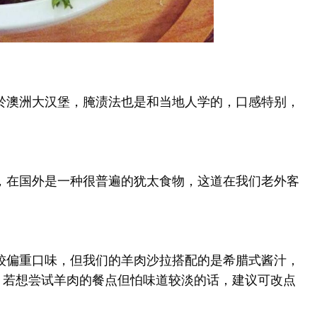
自於澳洲大汉堡，腌渍法也是和当地人学的，口感特别，
成，在国外是一种很普遍的犹太食物，这道在我们老外客
比较偏重口味，但我们的羊肉沙拉搭配的是希腊式酱汁，
道。若想尝试羊肉的餐点但怕味道较淡的话，建议可改点