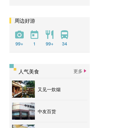
周边好游
99+
1
99+
34
人气美食
更多
又见一炊烟
中友百货