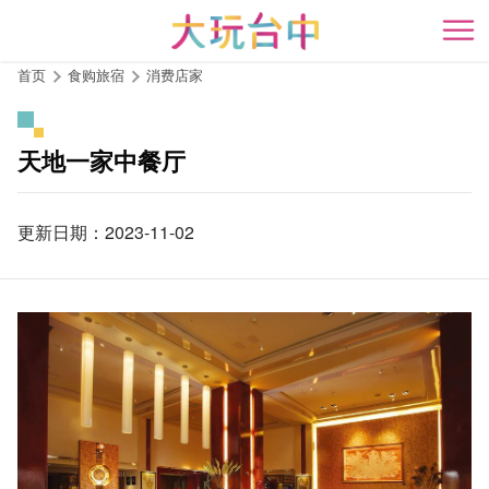
跳
到
开
主
首页
食购旅宿
消费店家
要
内
容
天地一家中餐厅
区
块
更新日期：2023-11-02