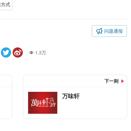
通方式
问题通报
1.3万
人气
下一则
万味轩