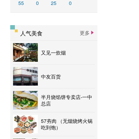
55
0
25
0
人气美食
更多
又见一炊烟
中友百货
半月烧馅饼专卖店-一中
总店
57夯肉 （无烟烧烤火锅
吃到饱）