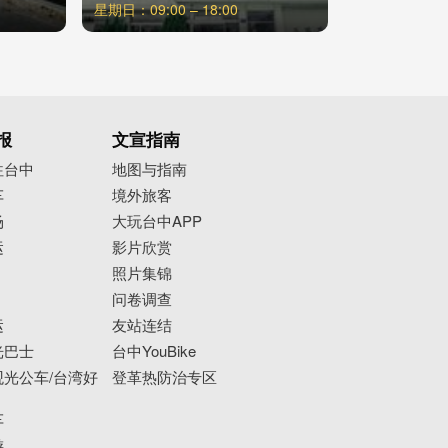
星期日：09:00 – 18:00
报
文宣指南
往台中
地图与指南
车
境外旅客
场
大玩台中APP
运
影片欣赏
照片集锦
问卷调查
运
友站连结
光巴士
台中YouBike
光公车/台湾好
登革热防治专区
车
游