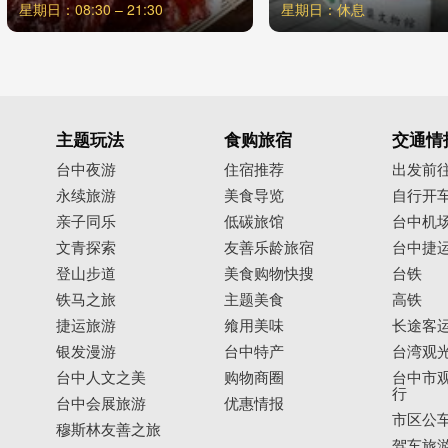
星期日：08:30 – 21:30
星期日：休息
主题玩法
食购旅宿
交通情
台中夜游
住宿推荐
出发前
永续旅游
美食导览
自行开
亲子同乐
低碳旅馆
台中机
文青探索
友善乐龄旅宿
台中捷
登山步道
美食购物快搜
台铁
铁马之旅
主题美食
高铁
捷运旅游
飨用美味
长途客
银发漫游
台中特产
台湾观
台中人文之美
购物商圈
台中市观
行
台中会展旅游
优惠情报
市区公
穆斯林友善之旅
驾车旅