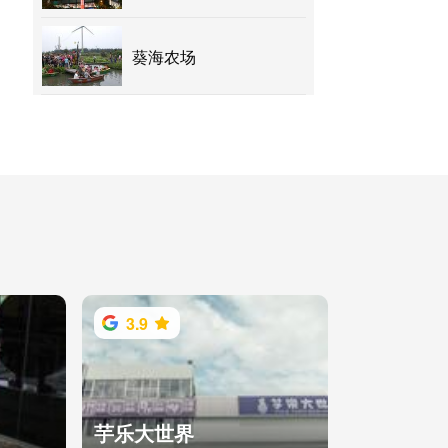
葵海农场
3.9
芋乐大世界