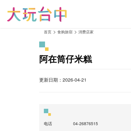
跳
到
主
要
内
:::
首页
食购旅宿
消费店家
容
区
块
阿在筒仔米糕
更新日期：2026-04-21
电话
04-26876515