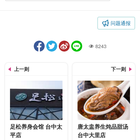
问题通报
8243
人气
上一则
下一则
足松养身会馆 台中太
唐太盅养生炖品甜汤
平店
台中大里店