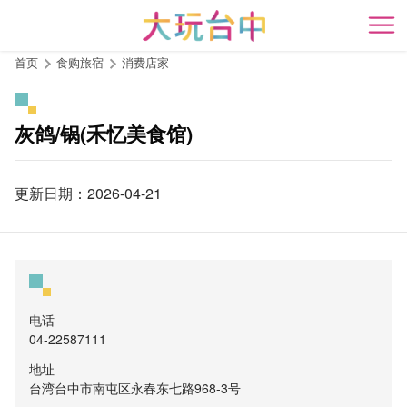
跳
到
开
主
首页
食购旅宿
消费店家
要
内
容
灰鸽/锅(禾忆美食馆)
区
块
更新日期：2026-04-21
电话
04-22587111
地址
台湾台中市南屯区永春东七路968-3号