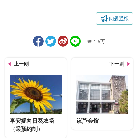
问题通报
1.5万
人气
上一则
下一则
李安妮向日葵农场
议芦会馆
（采预约制）