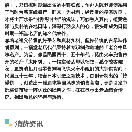
酥」，乃日据时期最出名的中部糕点，创办人陈老师傅采用
了当时台湾雾峰盛产「旺来」为材料，经反覆的摸索改良，
才将土产水果“甘甜呀甘甜”的滋味，巧妙融入其内，橙黄色
泽与质朴的在地口味，深深打动众人的心，很快即成为日据
时期一福堂老店的知名代表作。
靠着老祖父传承的好手艺和真材实料、坚持传统的古早味作
饼原则，一福堂老店代代秉持着专职制作道地的「老台中风
味名产」为旨。像是民国四十、五十年代，藉由火车兜售传
开的名产「太阳饼」，一福堂老店即以细致口感令饕客难
忘，更扮演起月台零售摊与飞快火车小姐们的大宗供货商；
民国五十三年，结合日本引进之新技术，首创研制出的「柠
檬饼」，创造出一股追求异国风味的销售高潮，更是引发中
部糕饼市场一阵仿效的经典之作，在在显示出老店结合传
统、创出新意的坚持与热情。
消费资讯