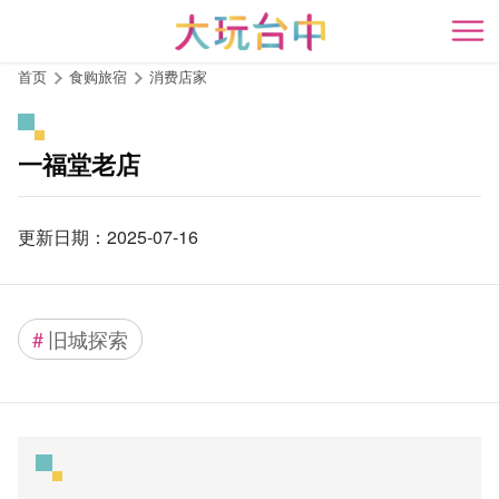
跳
到
开
主
首页
食购旅宿
消费店家
要
内
容
一福堂老店
区
块
更新日期：2025-07-16
#
旧城探索