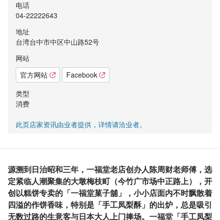
电话
04-22222643
地址
台湾台中市中区中山路52号
网站
官方网站
Facebook
类型
消费
此页店家资讯由业者提供，详情请洽业者。
源溯到日治昭和三年，一福堂老店创办人陈周财老师傅，选
定紧临人潮聚集的大墩梅枝町（今竹广市场中正路上），开
创以糕饼专卖的「一福堂菓子舖」，小小店面内不时飘散着
四溢的作饼香味，特别是「手工凤梨酥」的出炉，总是吸引
无数过路的生意客与日本大人上门捧场。一福堂「手工凤梨