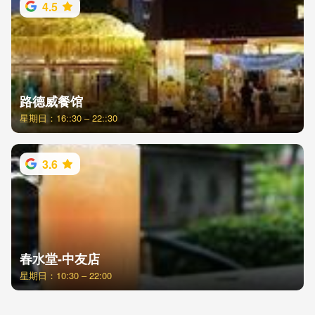
4.5
路德威餐馆
星期日：16::30 – 22::30
3.6
春水堂-中友店
星期日：10:30 – 22:00