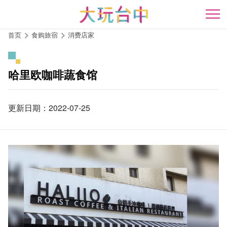
跳
到
开
主
首页
食购旅宿
消费店家
要
内
容
哈里欧咖啡蔬食馆
区
块
更新日期：2022-07-25