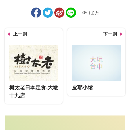
1.2万
人气
上一则
下一则
树太老日本定食-大墩
皮耶小馆
十九店