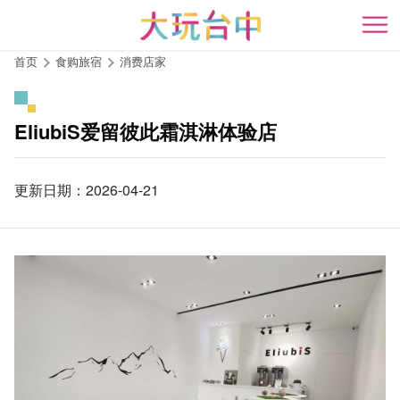
跳
到
开
主
首页
食购旅宿
消费店家
要
内
容
EliubiS爱留彼此霜淇淋体验店
区
块
更新日期：2026-04-21