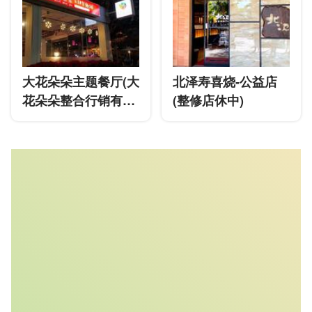
大花朵朵主题餐厅(大
北泽寿喜烧-公益店
花朵朵整合行销有限
(整修店休中)
公司)