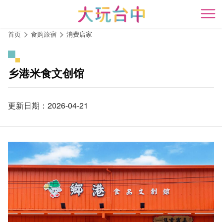
跳
到
开
主
首页
食购旅宿
消费店家
要
内
容
乡港米食文创馆
区
块
更新日期：2026-04-21