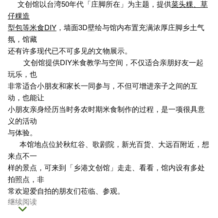
文创馆以台湾50年代「庄脚所在」为主题，提供
菜头粿、草
仔粿造
型包等米食DIY
，墙面3D壁绘与馆内布置充满浓厚庄脚乡土气
氛，馆藏
还有许多现代已不可多见的文物展示。
文创馆提供DIY米食教学与空间，不仅适合亲朋好友一起
玩乐，也
非常适合小朋友和家长一同参与，不但可增进亲子之间的互
动，也能让
小朋友亲身经历当时务农时期米食制作的过程，是一项很具意
义的活动
与体验。
本馆地点位於秋红谷、歌剧院，新光百货、大远百附近，想
来点不一
样的景点，可来到「乡港文创馆」走走、看看，馆内设有多处
拍照点，非
常欢迎爱自拍的朋友们莅临、参观。
继续阅读