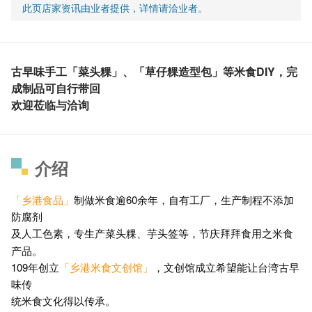
此页店家资讯由业者提供，详情请洽业者。
古早味手工「菜头粿」、「草仔粿造型包」等米食DIY，完
成制品可自行带回
欢迎莅临与洽询
介绍
「乡港食品」
制做米食逾60余年，自有工厂，生产制程不添加
防腐剂
及人工色素，专生产菜头粿、芋头签等，节庆拜拜食用
米食
之
产品。
109年创立
「乡港米食文创馆」
，文创馆成立希望能让台湾古早
味传
统米食文化得以传承。