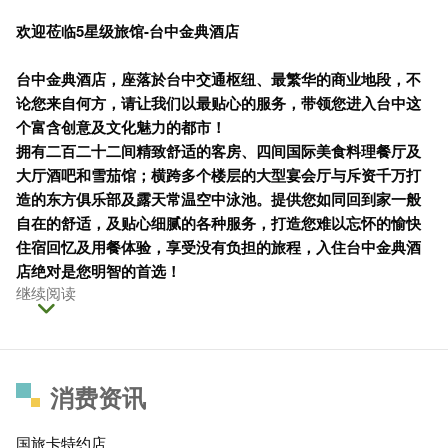
欢迎莅临5星级旅馆-台中金典酒店
台中金典酒店，座落於台中交通枢纽、最繁华的商业地段，不
论您来自何方，请让我们以最贴心的服务，带领您进入台中这
个富含创意及文化魅力的都市！
拥有二百二十二间精致舒适的客房、四间国际美食料理餐厅及
大厅酒吧和雪茄馆；横跨多个楼层的大型宴会厅与斥资千万打
造的东方俱乐部及露天常温空中泳池。提供您如同回到家一般
自在的舒适，及贴心细腻的各种服务，打造您难以忘怀的愉快
住宿回忆及用餐体验，享受没有负担的旅程，入住台中金典酒
店绝对是您明智的首选！
继续阅读
消费资讯
国旅卡特约店