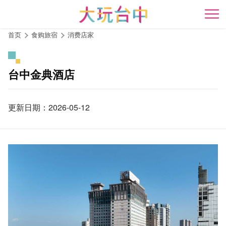
跳
到
开
主
首页
食购旅宿
消费店家
要
内
容
台中金典酒店
区
块
更新日期：2026-05-12