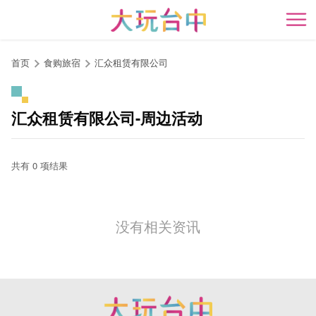
跳
到
开
主
要
首页
食购旅宿
汇众租赁有限公司
内
容
区
汇众租赁有限公司-周边活动
块
共有 0 项结果
没有相关资讯