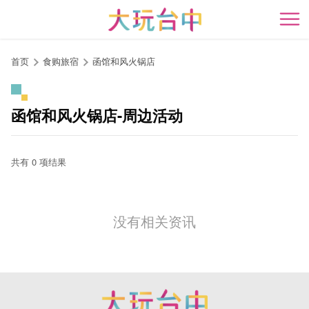
跳
到
开
主
要
首页
食购旅宿
函馆和风火锅店
内
容
区
函馆和风火锅店-周边活动
块
共有 0 项结果
没有相关资讯