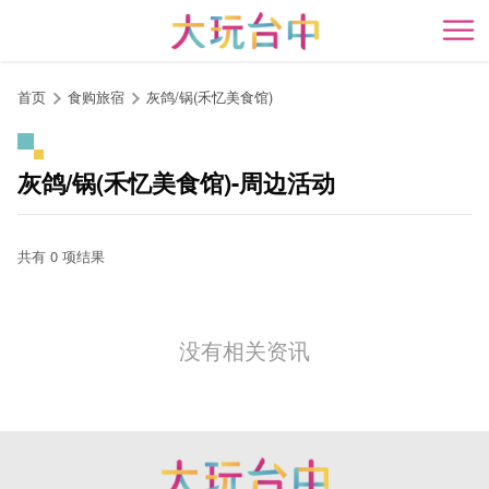
跳
到
开
主
要
首页
食购旅宿
灰鸽/锅(禾忆美食馆)
内
容
区
灰鸽/锅(禾忆美食馆)-周边活动
块
共有 0 项结果
没有相关资讯