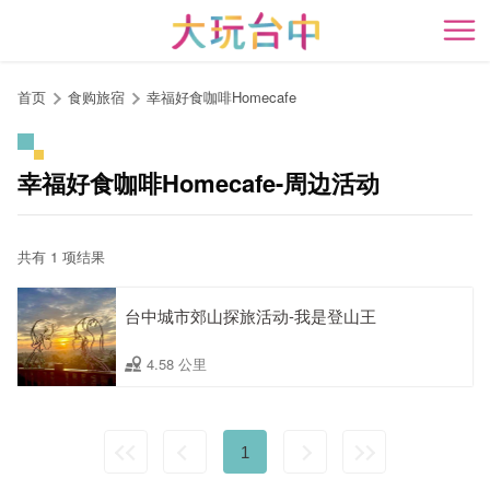
跳
到
开
主
要
首页
食购旅宿
幸福好食咖啡Homecafe
内
容
区
幸福好食咖啡Homecafe-周边活动
块
共有 1 项结果
台中城市郊山探旅活动-我是登山王
4.58 公里
1