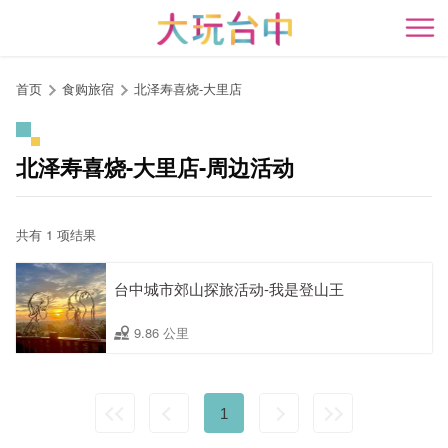
跳
到
开
主
要
首页
食购旅宿
北泽寿喜烧-大里店
内
容
区
北泽寿喜烧-大里店-周边活动
块
共有 1 项结果
台中城市郊山探旅活动-我是登山王
9.86 公里
1