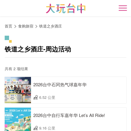
跳
到
开
主
要
首页
食购旅宿
铁道之乡酒庄
内
容
区
铁道之乡酒庄-周边活动
块
共有 2 项结果
2026台中石冈热气球嘉年华
6.52 公里
2026台中自行车嘉年华 Let’s All Ride!
9.16 公里