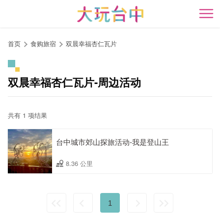
跳
到
开
主
要
首页
食购旅宿
双晨幸福杏仁瓦片
内
容
区
双晨幸福杏仁瓦片-周边活动
块
共有 1 项结果
台中城市郊山探旅活动-我是登山王
8.36 公里
1