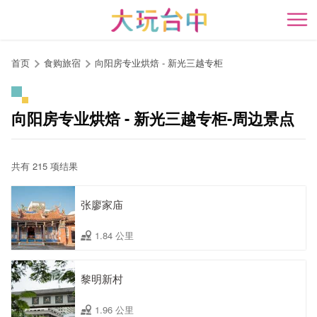
跳
到
开
主
要
首页
食购旅宿
向阳房专业烘焙 - 新光三越专柜
内
容
区
向阳房专业烘焙 - 新光三越专柜-周边景点
块
共有 215 项结果
张廖家庙
1.84 公里
黎明新村
1.96 公里