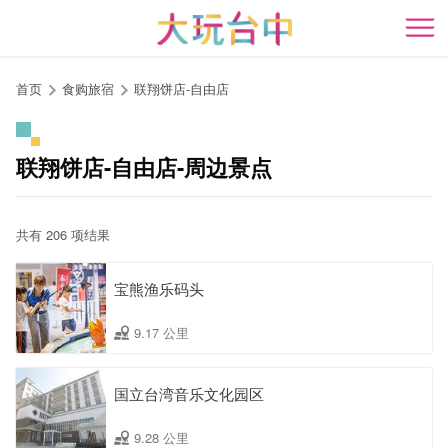
跳
到
开
主
要
首页
食购旅宿
联翔饼店-自由店
内
容
区
联翔饼店-自由店-周边景点
块
共有 206 项结果
宝熊渔乐码头
9.17 公里
国立台湾音乐文化园区
9.28 公里