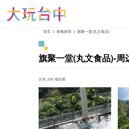
跳
到
主
要
内
:::
首页
食购旅宿
旗聚一堂(丸文食品)
容
区
块
旗聚一堂(丸文食品)-周
共有 204 项结果