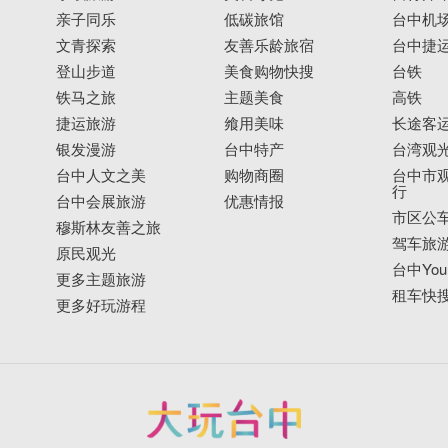
亲子同乐
低碳旅馆
台中机
文青探索
友善乐龄旅宿
台中捷
登山步道
美食购物快搜
台铁
铁马之旅
主题美食
高铁
捷运旅游
飨用美味
长途客
银发漫游
台中特产
台湾观
台中人文之美
购物商圈
台中市观
行
台中会展旅游
优惠情报
市区公
穆斯林友善之旅
驾车旅
原民观光
台中YouB
更多主题旅游
租车快
更多好玩游程