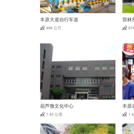
丰原大道自行车道
营林
499 公尺
87
葫芦墩文化中心
丰原
1.43 公里
1.