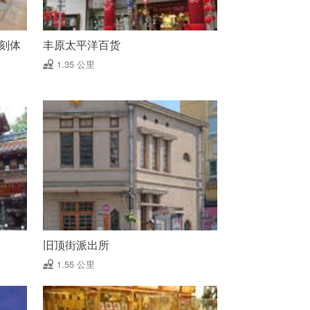
雕刻体
丰原太平洋百货
1.35 公里
旧顶街派出所
1.55 公里