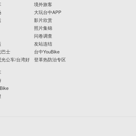
车
境外旅客
场
大玩台中APP
运
影片欣赏
照片集锦
问卷调查
运
友站连结
光巴士
台中YouBike
光公车/台湾好
登革热防治专区
车
游
ike
搜