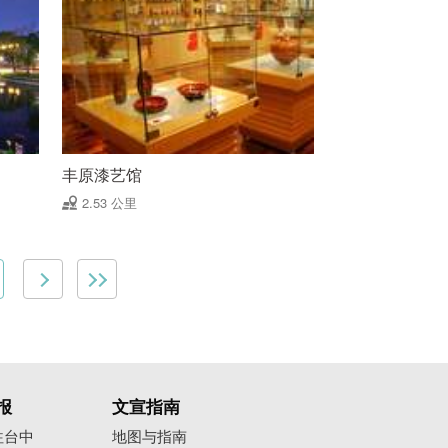
丰原漆艺馆
2.53 公里
报
文宣指南
往台中
地图与指南