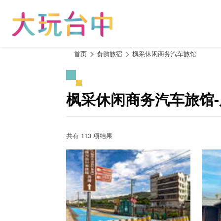
跳
到
主
要
内
:::
首页
食购旅宿
枫采休闲商务汽车旅馆
容
区
块
枫采休闲商务汽车旅馆
共有 113 项结果