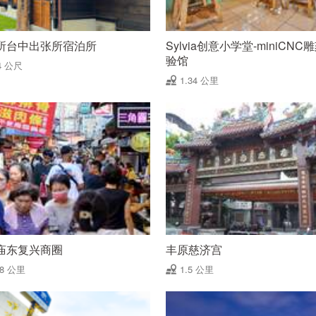
所台中出张所宿泊所
Sylvia创意小学堂-miniCNC
验馆
4 公尺
1.34 公里
庙东复兴商圈
丰原慈济宫
48 公里
1.5 公里