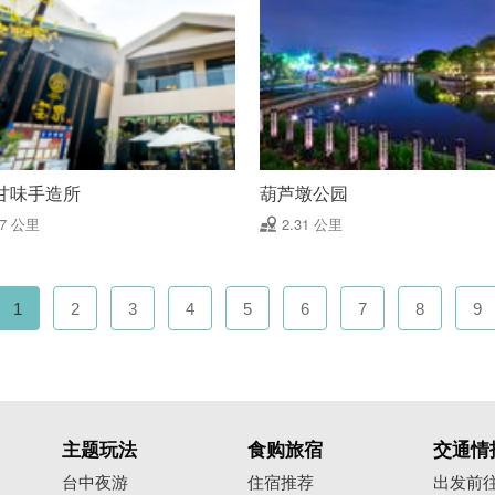
甘味手造所
葫芦墩公园
07 公里
2.31 公里
1
2
3
4
5
6
7
8
9
主题玩法
食购旅宿
交通情
台中夜游
住宿推荐
出发前