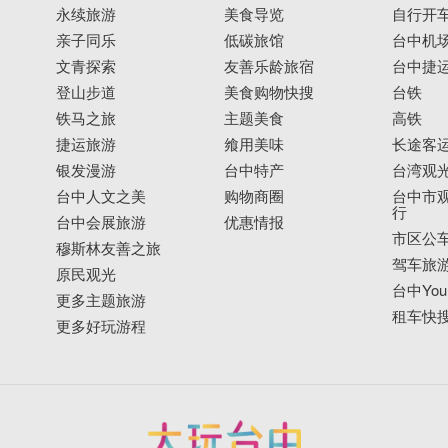
永续旅游
美食导览
自行开
亲子同乐
低碳旅馆
台中机
文青探索
友善乐龄旅宿
台中捷
登山步道
美食购物快搜
台铁
铁马之旅
主题美食
高铁
捷运旅游
飨用美味
长途客
银发漫游
台中特产
台湾观
台中人文之美
购物商圈
台中市观
行
台中会展旅游
优惠情报
市区公
穆斯林友善之旅
驾车旅
原民观光
台中YouB
更多主题旅游
租车快
更多好玩游程