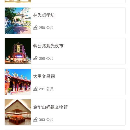
林氏贞孝坊
250 公尺
蒋公路观光夜市
258 公尺
大甲文昌祠
291 公尺
金华山妈祖文物馆
363 公尺