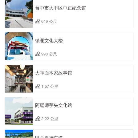
台中市大甲区中正纪念馆
649 公尺
镇澜文化大楼
998 公尺
大呷面本家故事馆
1.57 公里
阿聪师芋头文化馆
2.22 公里
甲后自行车道