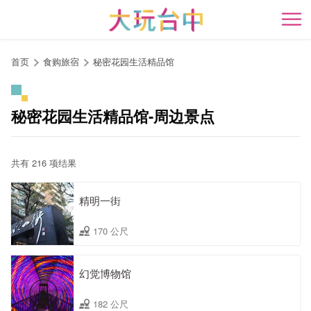
跳
到
开
主
要
首页
食购旅宿
秘密花园生活精品馆
内
容
区
秘密花园生活精品馆-周边景点
块
共有 216 项结果
精明一街
170 公尺
幻觉博物馆
182 公尺