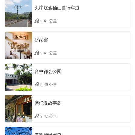
头汴坑酒桶山自行车道
9.41 公里
赵家窑
9.41 公里
台中都会公园
9.46 公里
磨仔墩故事岛
9.47 公里
潭雅神绿园道