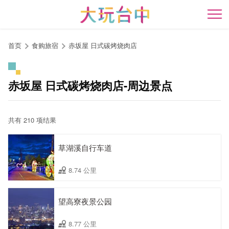
跳
到
开
主
要
首页
食购旅宿
赤坂屋 日式碳烤烧肉店
内
容
区
赤坂屋 日式碳烤烧肉店-周边景点
块
共有 210 项结果
草湖溪自行车道
8.74 公里
望高寮夜景公园
8.77 公里