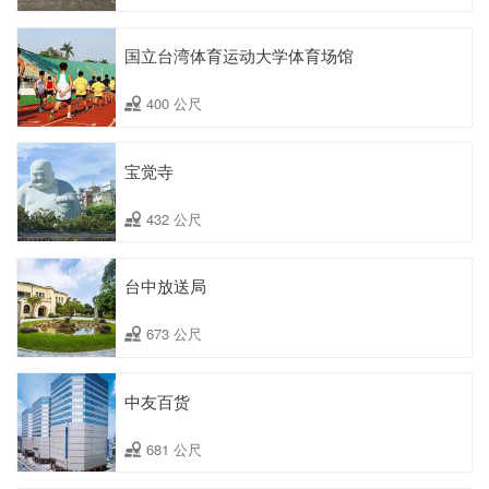
国立台湾体育运动大学体育场馆
400 公尺
宝觉寺
432 公尺
台中放送局
673 公尺
中友百货
681 公尺