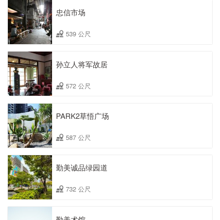
忠信市场
539 公尺
孙立人将军故居
572 公尺
PARK2草悟广场
587 公尺
勤美诚品绿园道
732 公尺
勤美术馆