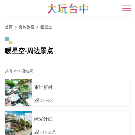
跳
到
开
主
要
首页
食购旅宿
暖星空
内
容
区
暖星空-周边景点
块
共有 211 项结果
审计新村
26 公尺
绿光计画
318 公尺