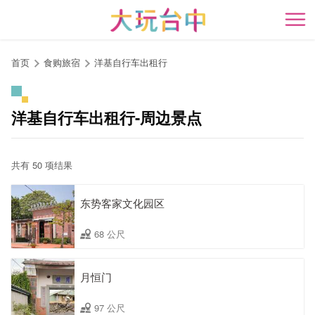
跳
到
开
主
要
首页
食购旅宿
洋基自行车出租行
内
容
区
洋基自行车出租行-周边景点
块
共有 50 项结果
东势客家文化园区
68 公尺
月恒门
97 公尺