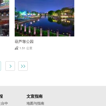
葫芦墩公园
1.51 公里
报
文宣指南
往台中
地图与指南