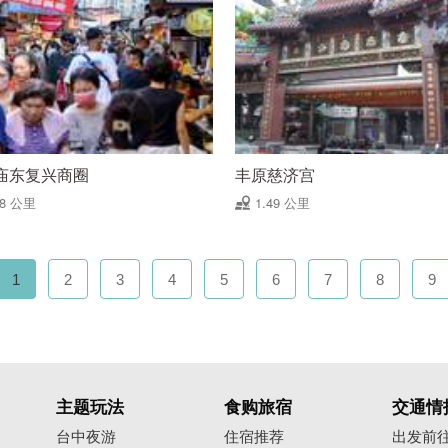
庙东复兴商圈
丰原慈济宫
48 公里
1.49 公里
1
2
3
4
5
6
7
8
9
主题玩法
食购旅宿
交通情
台中夜游
住宿推荐
出发前