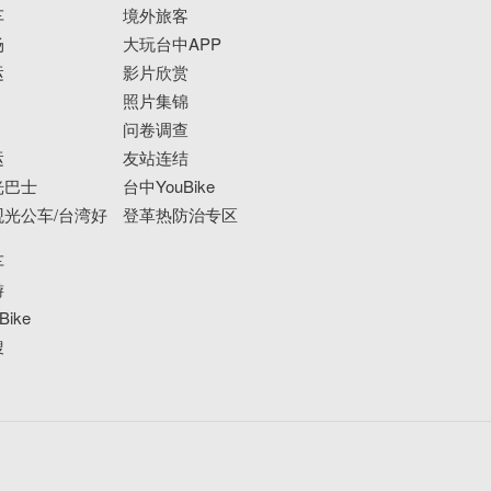
车
境外旅客
场
大玩台中APP
运
影片欣赏
照片集锦
问卷调查
运
友站连结
光巴士
台中YouBike
光公车/台湾好
登革热防治专区
车
游
ike
搜