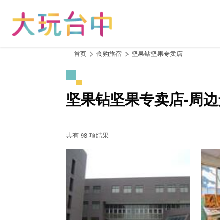
跳
到
主
要
内
:::
首页
食购旅宿
坚果钻坚果专卖店
容
区
块
坚果钻坚果专卖店-周边
共有 98 项结果