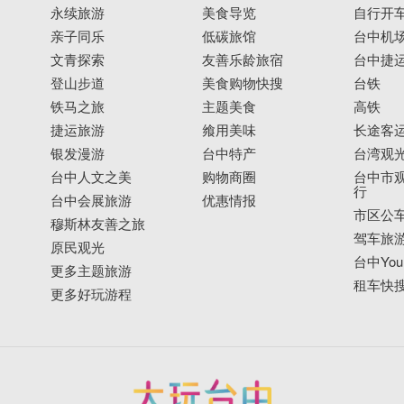
永续旅游
美食导览
自行开
亲子同乐
低碳旅馆
台中机
文青探索
友善乐龄旅宿
台中捷
登山步道
美食购物快搜
台铁
铁马之旅
主题美食
高铁
捷运旅游
飨用美味
长途客
银发漫游
台中特产
台湾观
台中人文之美
购物商圈
台中市观
行
台中会展旅游
优惠情报
市区公
穆斯林友善之旅
驾车旅
原民观光
台中YouB
更多主题旅游
租车快
更多好玩游程