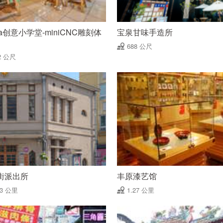
via创意小学堂-miniCNC雕刻体
宝泉甘味手造所
688 公尺
2 公尺
街派出所
丰原漆艺馆
13 公里
1.27 公里