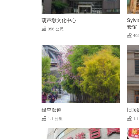
葫芦墩文化中心
Syl
验馆
356 公尺
40
绿空廊道
旧顶
1.1 公里
1.