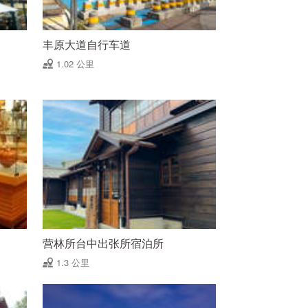
丰原大道自行车道
1.02 公里
营林所台中出张所宿泊所
1.3 公里