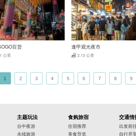
SOGO百货
逢甲观光夜市
01 公里
2.13 公里
1
2
3
4
5
6
7
8
9
主题玩法
食购旅宿
交通情
台中夜游
住宿推荐
出发前
永续旅游
美食导览
自行开