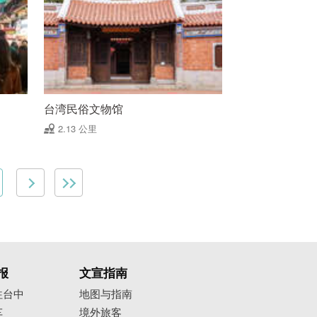
台湾民俗文物馆
2.13 公里
报
文宣指南
往台中
地图与指南
车
境外旅客