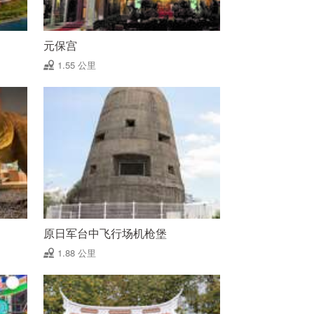
元保宫
1.55 公里
原日军台中飞行场机枪堡
1.88 公里