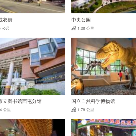
成衣街
中央公园
5 公尺
1.28 公里
市立图书馆西屯分馆
国立自然科学博物馆
74 公里
1.78 公里