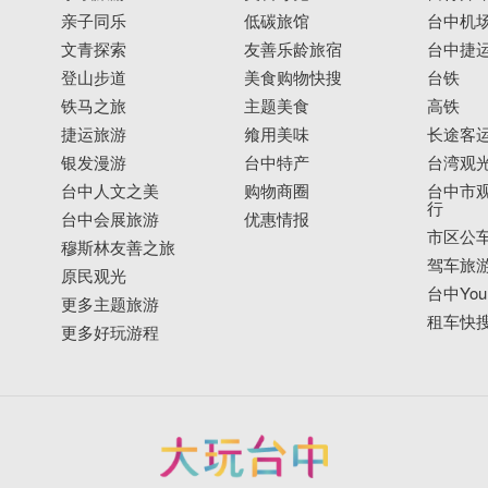
亲子同乐
低碳旅馆
台中机
文青探索
友善乐龄旅宿
台中捷
登山步道
美食购物快搜
台铁
铁马之旅
主题美食
高铁
捷运旅游
飨用美味
长途客
银发漫游
台中特产
台湾观
台中人文之美
购物商圈
台中市观
行
台中会展旅游
优惠情报
市区公
穆斯林友善之旅
驾车旅
原民观光
台中YouB
更多主题旅游
租车快
更多好玩游程