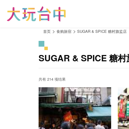
跳
到
主
要
内
:::
首页
食购旅宿
SUGAR & SPICE 糖村旗监店
容
区
块
SUGAR & SPICE 
共有 214 项结果