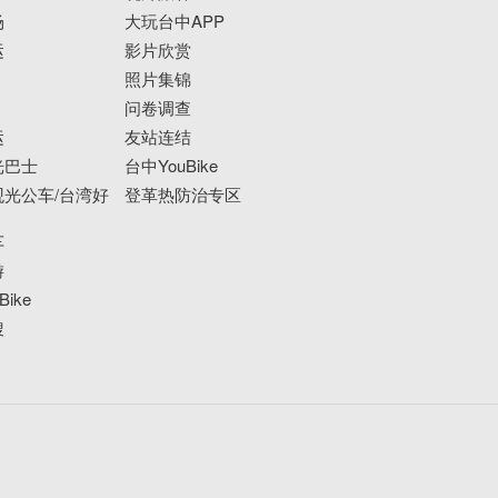
场
大玩台中APP
运
影片欣赏
照片集锦
问卷调查
运
友站连结
光巴士
台中YouBike
光公车/台湾好
登革热防治专区
车
游
ike
搜