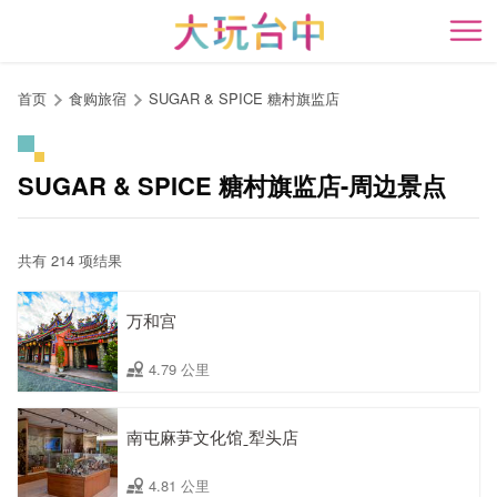
跳
到
开
主
要
首页
食购旅宿
SUGAR & SPICE 糖村旗监店
内
容
区
SUGAR & SPICE 糖村旗监店-周边景点
块
共有 214 项结果
万和宫
4.79 公里
南屯麻芛文化馆ˍ犁头店
4.81 公里