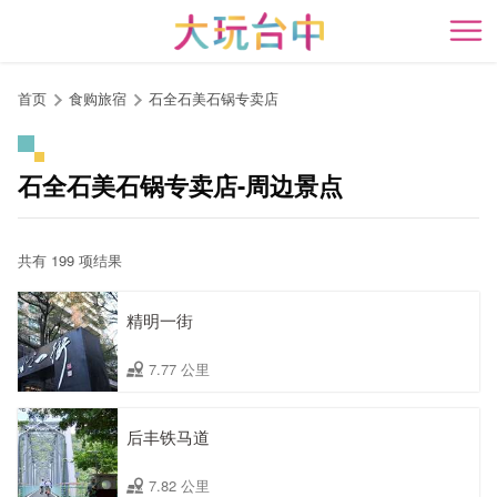
跳
到
开
主
要
首页
食购旅宿
石全石美石锅专卖店
内
容
区
石全石美石锅专卖店-周边景点
块
共有 199 项结果
精明一街
7.77 公里
后丰铁马道
7.82 公里