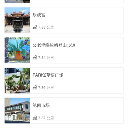
乐成宫
7.83 公里
公老坪蜈蚣崎登山步道
7.84 公里
PARK2草悟广场
7.86 公里
第四市场
7.87 公里