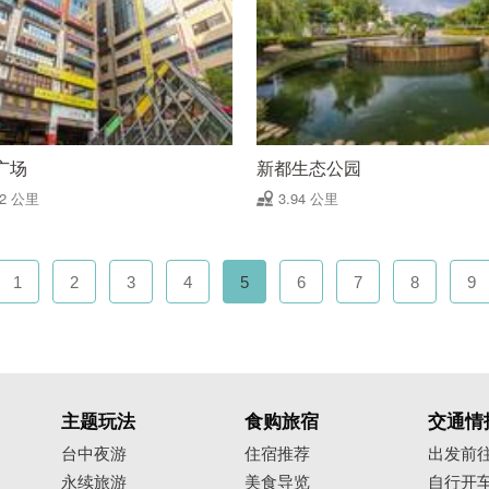
广场
新都生态公园
92 公里
3.94 公里
1
2
3
4
5
6
7
8
9
主题玩法
食购旅宿
交通情
台中夜游
住宿推荐
出发前
永续旅游
美食导览
自行开