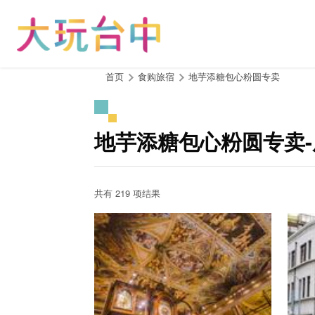
跳
到
主
要
内
:::
首页
食购旅宿
地芋添糖包心粉圆专卖
容
区
块
地芋添糖包心粉圆专卖
共有 219 项结果