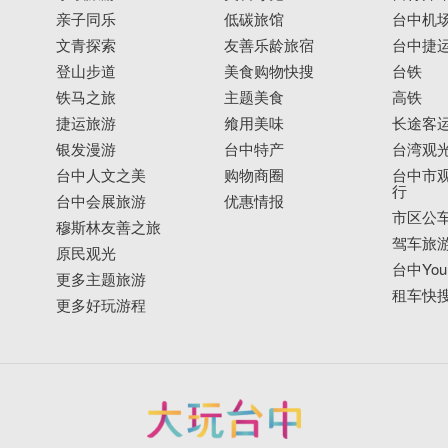
亲子同乐
低碳旅馆
台中机
文青探索
友善乐龄旅宿
台中捷
登山步道
美食购物快搜
台铁
铁马之旅
主题美食
高铁
捷运旅游
飨用美味
长途客
银发漫游
台中特产
台湾观
台中人文之美
购物商圈
台中市观
行
台中会展旅游
优惠情报
市区公
穆斯林友善之旅
驾车旅
原民观光
台中YouB
更多主题旅游
租车快
更多好玩游程