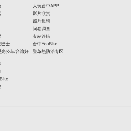
场
大玩台中APP
运
影片欣赏
照片集锦
问卷调查
运
友站连结
光巴士
台中YouBike
光公车/台湾好
登革热防治专区
车
游
ike
搜