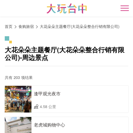
跳
到
开
主
要
首页
食购旅宿
大花朵朵主题餐厅(大花朵朵整合行销有限公司)
内
容
区
大花朵朵主题餐厅(大花朵朵整合行销有限
块
公司)-周边景点
共有 203 项结果
逢甲观光夜市
4.58 公里
老虎城购物中心