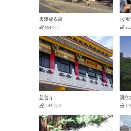
天津成衣街
水湳
554 公尺
86
慈善寺
国立
1.66 公里
1.