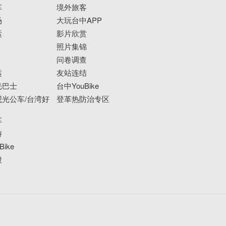
车
境外旅客
场
大玩台中APP
运
影片欣赏
照片集锦
问卷调查
运
友站连结
光巴士
台中YouBike
光公车/台湾好
登革热防治专区
车
游
ike
搜