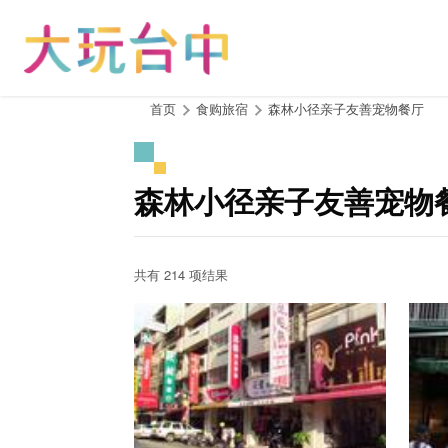
跳
到
主
要
内
:::
首页
食购旅宿
森林小径亲子友善宠物餐厅
容
区
块
森林小径亲子友善宠物
共有 214 项结果