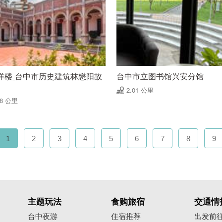
洋楼ˍ台中市历史建筑林懋阳故
台中市立图书馆兴安分馆
2.01 公里
98 公里
1
2
3
4
5
6
7
8
9
主题玩法
食购旅宿
交通情
台中夜游
住宿推荐
出发前