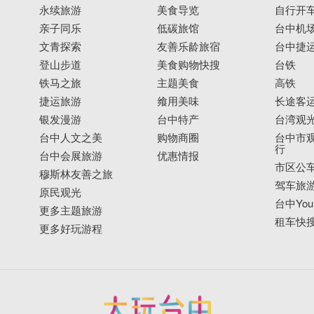
永续旅游
美食导览
自行开
亲子同乐
低碳旅馆
台中机
文青探索
友善乐龄旅宿
台中捷
登山步道
美食购物快搜
台铁
铁马之旅
主题美食
高铁
捷运旅游
飨用美味
长途客
银发漫游
台中特产
台湾观
台中人文之美
购物商圈
台中市观
行
台中会展旅游
优惠情报
市区公
穆斯林友善之旅
驾车旅
原民观光
台中YouB
更多主题旅游
租车快
更多好玩游程