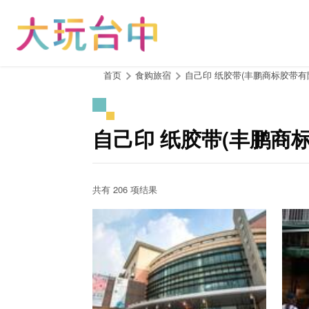
跳
到
主
要
内
:::
首页
食购旅宿
自己印 纸胶带(丰鹏商标胶带有
容
区
块
自己印 纸胶带(丰鹏商
共有 206 项结果