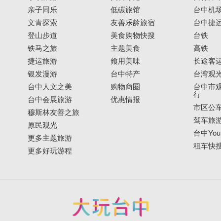
亲子同乐
低碳旅馆
台中机
文青探索
友善乐龄旅宿
台中捷
登山步道
美食购物快搜
台铁
铁马之旅
主题美食
高铁
捷运旅游
飨用美味
长途客
银发漫游
台中特产
台湾观
台中人文之美
购物商圈
台中市观
行
台中会展旅游
优惠情报
市区公
穆斯林友善之旅
驾车旅
原民观光
台中YouB
更多主题旅游
租车快
更多好玩游程