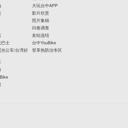
场
大玩台中APP
运
影片欣赏
照片集锦
问卷调查
运
友站连结
光巴士
台中YouBike
光公车/台湾好
登革热防治专区
车
游
ike
搜