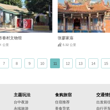
市眷村文物馆
张廖家庙
31 公里
5.32 公里
7
8
9
10
11
12
13
14
15
主题玩法
食购旅宿
交通情
台中夜游
住宿推荐
出发前
永续旅游
美食导览
自行开