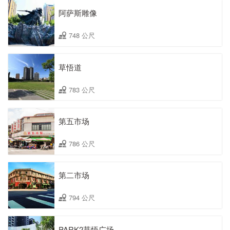
阿萨斯雕像
748 公尺
草悟道
783 公尺
第五市场
786 公尺
第二市场
794 公尺
PARK2草悟广场