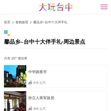
跳
到
开
主
要
首页
食购旅宿
馨品乡~台中十大伴手礼
内
容
区
馨品乡~台中十大伴手礼-周边景点
块
共有 207 项结果
中华路夜市
416 公尺
孙立人将军故居
434 公尺