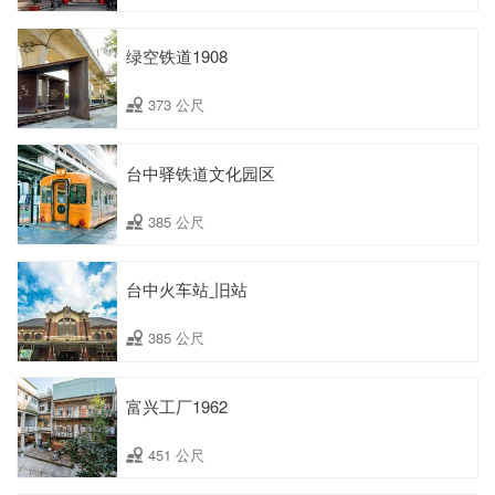
绿空铁道1908
373 公尺
台中驿铁道文化园区
385 公尺
台中火车站ˍ旧站
385 公尺
富兴工厂1962
451 公尺