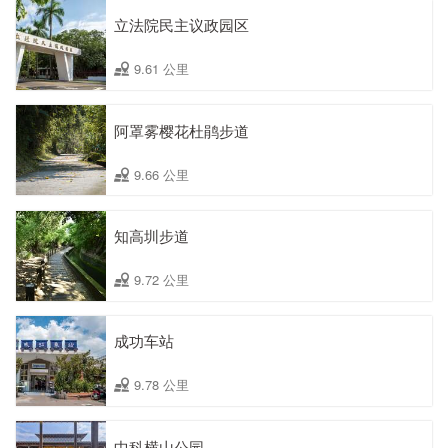
立法院民主议政园区
9.61 公里
阿罩雾樱花杜鹃步道
9.66 公里
知高圳步道
9.72 公里
成功车站
9.78 公里
中科横山公园