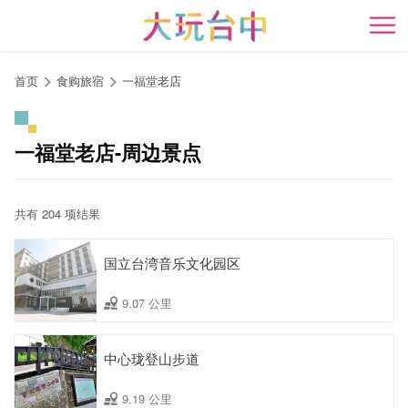
跳
到
开
主
要
首页
食购旅宿
一福堂老店
内
容
区
一福堂老店-周边景点
块
共有 204 项结果
国立台湾音乐文化园区
9.07 公里
中心珑登山步道
9.19 公里