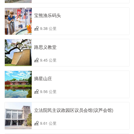
宝熊渔乐码头
9.38 公里
路思义教堂
9.45 公里
摘星山庄
9.56 公里
立法院民主议政园区议员会馆(议芦会馆)
9.61 公里