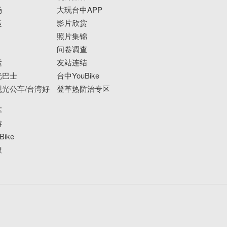
场
大玩台中APP
运
影片欣赏
照片集锦
问卷调查
运
友站连结
光巴士
台中YouBike
光公车/台湾好
登革热防治专区
车
游
ike
搜