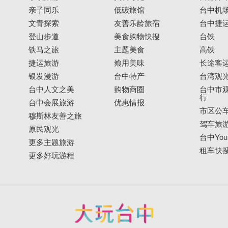
亲子同乐
低碳旅馆
台中机
文青探索
友善乐龄旅宿
台中捷
登山步道
美食购物快搜
台铁
铁马之旅
主题美食
高铁
捷运旅游
飨用美味
长途客
银发漫游
台中特产
台湾观
台中人文之美
购物商圈
台中市观
行
台中会展旅游
优惠情报
市区公
穆斯林友善之旅
驾车旅
原民观光
台中YouB
更多主题旅游
租车快
更多好玩游程