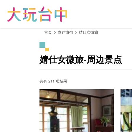
跳
到
主
要
内
:::
首页
食购旅宿
婧仕女微旅
容
区
块
婧仕女微旅-周边景点
共有 211 项结果