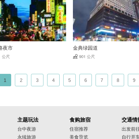
路夜市
金典绿园道
1 公尺
901 公尺
1
2
3
4
5
6
7
8
9
主题玩法
食购旅宿
交通情
台中夜游
住宿推荐
出发前
永续旅游
美食导览
自行开