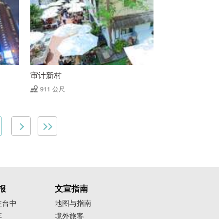
审计新村
911 公尺
报
文宣指南
往台中
地图与指南
车
境外旅客