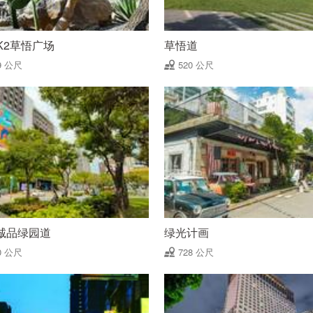
K2草悟广场
草悟道
9 公尺
520 公尺
诚品绿园道
绿光计画
0 公尺
728 公尺