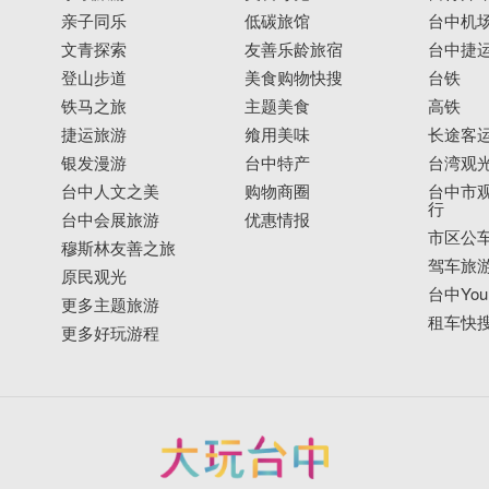
亲子同乐
低碳旅馆
台中机
文青探索
友善乐龄旅宿
台中捷
登山步道
美食购物快搜
台铁
铁马之旅
主题美食
高铁
捷运旅游
飨用美味
长途客
银发漫游
台中特产
台湾观
台中人文之美
购物商圈
台中市观
行
台中会展旅游
优惠情报
市区公
穆斯林友善之旅
驾车旅
原民观光
台中YouB
更多主题旅游
租车快
更多好玩游程