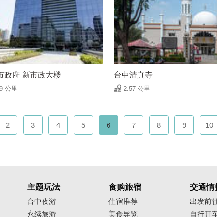
市政府ˍ新市政大楼
台中清真寺
49 公里
2.57 公里
2
3
4
5
6
7
8
9
10
主题玩法
食购旅宿
交通情
台中夜游
住宿推荐
出发前
永续旅游
美食导览
自行开