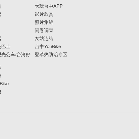
场
大玩台中APP
运
影片欣赏
照片集锦
问卷调查
运
友站连结
光巴士
台中YouBike
光公车/台湾好
登革热防治专区
车
游
ike
搜