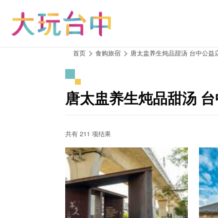
跳
到
主
要
内
:::
首页
食购旅宿
唐太盅养生炖品甜汤 台中公益
容
区
块
唐太盅养生炖品甜汤 台
共有 211 项结果