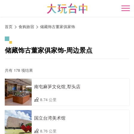
跳
到
开
主
要
首页
食购旅宿
储藏饰古董家俱家饰
内
容
区
储藏饰古董家俱家饰-周边景点
块
共有 178 项结果
南屯麻芛文化馆ˍ犁头店
8.74 公里
国立台湾美术馆
8.76 公里