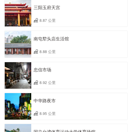
三阳玉府天宫
8.87 公里
南屯犂头店生活馆
8.88 公里
忠信市场
8.92 公里
中华路夜市
8.95 公里
国立台湾体育运动大学体育场馆