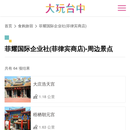
跳
到
开
主
要
首页
食购旅宿
菲耀国际企业社(菲律宾商店)
内
容
区
菲耀国际企业社(菲律宾商店)-周边景点
块
共有 64 项结果
大庄浩天宫
1.18 公里
梧栖朝元宫
1.63 公里