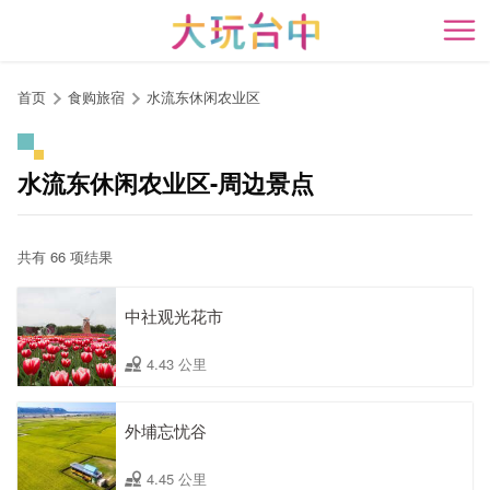
跳
到
开
主
要
首页
食购旅宿
水流东休闲农业区
内
容
区
水流东休闲农业区-周边景点
块
共有 66 项结果
中社观光花市
4.43 公里
外埔忘忧谷
4.45 公里