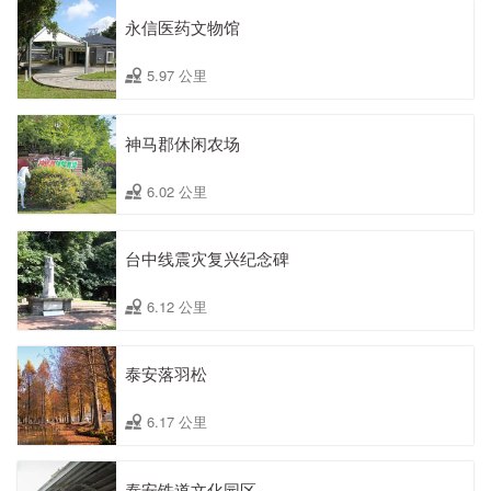
永信医药文物馆
5.97 公里
神马郡休闲农场
6.02 公里
台中线震灾复兴纪念碑
6.12 公里
泰安落羽松
6.17 公里
泰安铁道文化园区