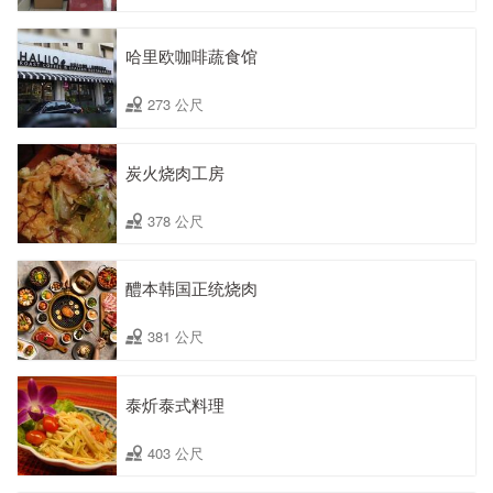
哈里欧咖啡蔬食馆
273 公尺
炭火烧肉工房
378 公尺
醴本韩国正统烧肉
381 公尺
泰炘泰式料理
403 公尺