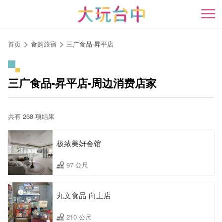
跳
到
开
主
要
首页
食购旅宿
三广食品-昇平店
内
容
区
三广食品-昇平店-周边消费店家
块
共有 268 项结果
极致美妍会馆
97 公尺
丸文食品-向上店
210 公尺