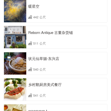
暖星空
442 公尺
Reborn Antique 古董杂货铺
511 公尺
状元仙草舖-东兴店
540 公尺
乡村鹅厨房美式餐厅
541 公尺
creammm.t