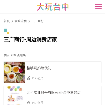
跳
到
开
主
要
首页
食购旅宿
三广商行
内
容
区
三广商行-周边消费店家
块
共有 259 项结果
格哆莉奶酪优礼
119 公尺
元祖实业股份有限公司-台中复兴店
142 公尺