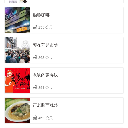
黝脉咖啡
235 公尺
顽在艺起市集
262 公尺
老舅的家乡味
394 公尺
正老牌面线糊
462 公尺