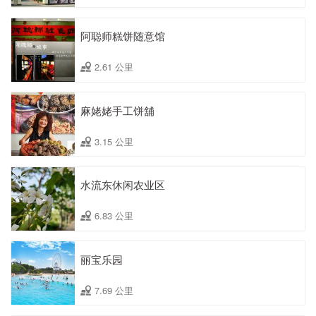
阿聪师糕饼随意馆
2.61 公里
麻姥姥手工饼舖
3.15 公里
水流东休闲农业区
6.83 公里
丽宝乐园
7.69 公里