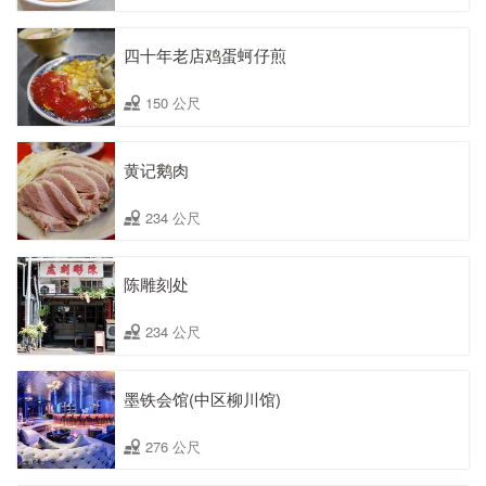
四十年老店鸡蛋蚵仔煎
150 公尺
黄记鹅肉
234 公尺
陈雕刻处
234 公尺
墨铁会馆(中区柳川馆)
276 公尺